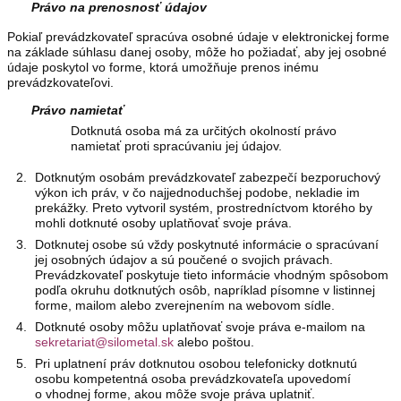
Právo na prenosnosť údajov
Pokiaľ prevádzkovateľ spracúva osobné údaje v elektronickej forme
na základe súhlasu danej osoby, môže ho požiadať, aby jej osobné
údaje poskytol vo forme, ktorá umožňuje prenos inému
prevádzkovateľovi.
Právo namietať
Dotknutá osoba má za určitých okolností právo
namietať proti spracúvaniu jej údajov.
Dotknutým osobám prevádzkovateľ zabezpečí bezporuchový
výkon ich práv, v čo najjednoduchšej podobe, nekladie im
prekážky. Preto vytvoril systém, prostredníctvom ktorého by
mohli dotknuté osoby uplatňovať svoje práva.
Dotknutej osobe sú vždy poskytnuté informácie o spracúvaní
jej osobných údajov a sú poučené o svojich právach.
Prevádzkovateľ poskytuje tieto informácie vhodným spôsobom
podľa okruhu dotknutých osôb, napríklad písomne v listinnej
forme, mailom alebo zverejnením na webovom sídle.
Dotknuté osoby môžu uplatňovať svoje práva e-mailom na
sekretariat@silometal.sk
alebo poštou.
Pri uplatnení práv dotknutou osobou telefonicky dotknutú
osobu kompetentná osoba prevádzkovateľa upovedomí
o vhodnej forme, akou môže svoje práva uplatniť.