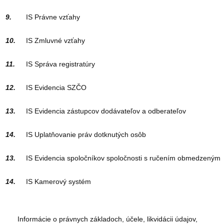
9.
IS Právne vzťahy
10.
IS Zmluvné vzťahy
11.
IS Správa registratúry
12.
IS Evidencia SZČO
13.
IS Evidencia zástupcov dodávateľov a odberateľov
14.
IS Uplatňovanie práv dotknutých osôb
13.
IS Evidencia spoločníkov spoločnosti s ručením obmedzeným
14.
IS Kamerový systém
Informácie o právnych základoch, účele, likvidácii údajov,