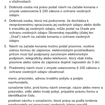
o sťažnostiach.
Dotknutá osoba má právo podať návrh na začatie konania v
zmysle ustanovenia § 100 zákona o ochrane osobných
údajov.
Dotknutá osoba, ktorá má podozrenie, že dochádza k
neoprávnenému spracúvaniu jej osobných údajov alebo došlo
k zneužitiu jej osobných údajov, môže podať na Úrade pre
ochranu osobných údajov Slovenskej republiky (ďalej len
,,Úrad“) návrh na začatie konania o ochrane osobných
údajov.
Návrh na začatie konania možno podať písomne, osobne
ústnou formou do zápisnice, elektronickými prostriedkami,
pričom musí byť podpísaný zaručeným elektronickým
podpisom, telegraficky alebo telefaxom, ktorý však treba
písomne alebo ústne do zápisnice doplniť najneskôr do 3 dní.
Predmetný návrh musí v zmysle ustanovenia § 100 zákona o
ochrane osobných údajov obsahovať:
meno, priezvisko, adresu trvalého pobytu a podpis
navrhovateľa,
označenie toho, proti komu návrh smeruje; názov alebo meno a
priezvisko, sídlo alebo trvalý pobyt, prípadne právnu formu a
identifikačné číslo,
predmet návrhu s označením, ktoré práva sa podľa tvrdenia
navrhovateľa pri spracúvaní osobných údajov porušili,