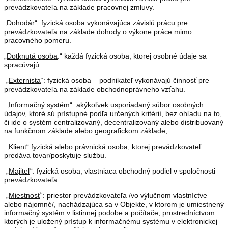
prevádzkovateľa na základe pracovnej zmluvy.
„
Dohodár
“: fyzická osoba vykonávajúca závislú prácu pre
prevádzkovateľa na základe dohody o výkone práce mimo
pracovného pomeru.
„
Dotknutá osoba
:“ každá fyzická osoba, ktorej osobné údaje sa
spracúvajú
„
Externista
“: fyzická osoba – podnikateľ vykonávajú činnosť pre
prevádzkovateľa na základe obchodnoprávneho vzťahu.
„
Informačný systém
“: akýkoľvek usporiadaný súbor osobných
údajov, ktoré sú prístupné podľa určených kritérií, bez ohľadu na to,
či ide o systém centralizovaný, decentralizovaný alebo distribuovaný
na funkčnom základe alebo geografickom základe,
„
Klient
“ fyzická alebo právnická osoba, ktorej prevádzkovateľ
predáva tovar/poskytuje službu.
„
Majiteľ
“: fyzická osoba, vlastniaca obchodný podiel v spoločnosti
prevádzkovateľa.
„
Miestnosť
“: priestor prevádzkovateľa /vo výlučnom vlastníctve
alebo nájomné/, nachádzajúca sa v Objekte, v ktorom je umiestnený
informačný systém v listinnej podobe a počítače, prostredníctvom
ktorých je uložený prístup k informačnému systému v elektronickej