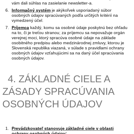
vám dali súhlas na zasielanie newsletter-a.
Informačný systém
je akýkoľvek usporiadaný súbor
osobných údajov spracúvaných podľa určitých kritérií na
vymedzený účel.
Príjemca
každý, komu sa osobné údaje poskytnú bez ohľadu
na to, či je treťou stranou; za príjemcu sa nepovažuje orgán
verejnej moci, ktorý spracúva osobné údaje na základe
osobitného predpisu alebo medzinárodnej zmluvy, ktorou je
Slovenská republika viazaná, v súlade s pravidlami ochrany
osobných údajov vzťahujúcimi sa na daný účel spracúvania
osobných údajov.
4. ZÁKLADNÉ CIELE A
ZÁSADY SPRACÚVANIA
OSOBNÝCH ÚDAJOV
Prevádzkovateľ stanovuje základné ciele v oblasti
ochrany osobných údajov: