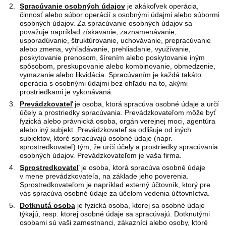
Spracúvanie osobných údajov
je akákoľvek operácia,
činnosť alebo súbor operácií s osobnými údajmi alebo súbormi
osobných údajov. Za spracúvanie osobných údajov sa
považuje napríklad získavanie, zaznamenávanie,
usporadúvanie, štruktúrovanie, uchovávanie, prepracúvanie
alebo zmena, vyhľadávanie, prehliadanie, využívanie,
poskytovanie prenosom, šírením alebo poskytovanie iným
spôsobom, preskupovanie alebo kombinovanie, obmedzenie,
vymazanie alebo likvidácia. Spracúvaním je každá takáto
operácia s osobnými údajmi bez ohľadu na to, akými
prostriedkami je vykonávaná.
Prevádzkovateľ
je osoba, ktorá spracúva osobné údaje a určí
účely a prostriedky spracúvania. Prevádzkovateľom môže byť
fyzická alebo právnická osoba, orgán verejnej moci, agentúra
alebo iný subjekt. Prevádzkovateľ sa odlišuje od iných
subjektov, ktoré spracúvajú osobné údaje (napr.
sprostredkovateľ) tým, že určí účely a prostriedky spracúvania
osobných údajov. Prevádzkovateľom je vaša firma.
Sprostredkovateľ
je osoba, ktorá spracúva osobné údaje
v mene prevádzkovateľa, na základe jeho poverenia.
Sprostredkovateľom je napríklad externý účtovník, ktorý pre
vás spracúva osobné údaje za účelom vedenia účtovníctva.
Dotknutá osoba
je fyzická osoba, ktorej sa osobné údaje
týkajú, resp. ktorej osobné údaje sa spracúvajú. Dotknutými
osobami sú vaši zamestnanci, zákazníci alebo osoby, ktoré