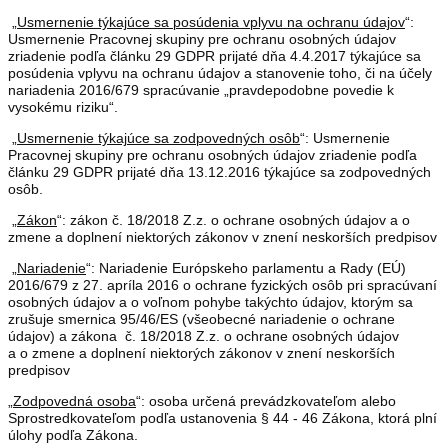
„
Usmernenie týkajúce sa posúdenia vplyvu na ochranu údajov
“:
Usmernenie Pracovnej skupiny pre ochranu osobných údajov
zriadenie podľa článku 29 GDPR prijaté dňa 4.4.2017 týkajúce sa
posúdenia vplyvu na ochranu údajov a stanovenie toho, či na účely
nariadenia 2016/679 spracúvanie „pravdepodobne povedie k
vysokému riziku“.
„
Usmernenie týkajúce sa zodpovedných osôb
“: Usmernenie
Pracovnej skupiny pre ochranu osobných údajov zriadenie podľa
článku 29 GDPR prijaté dňa 13.12.2016 týkajúce sa zodpovedných
osôb.
„
Zákon
“: zákon č. 18/2018 Z.z. o ochrane osobných údajov a o
zmene a doplnení niektorých zákonov v znení neskorších predpisov
„
Nariadenie
“: Nariadenie Európskeho parlamentu a Rady (EÚ)
2016/679 z 27. apríla 2016 o ochrane fyzických osôb pri spracúvaní
osobných údajov a o voľnom pohybe takýchto údajov, ktorým sa
zrušuje smernica 95/46/ES (všeobecné nariadenie o ochrane
údajov) a zákona č. 18/2018 Z.z. o ochrane osobných údajov
a o zmene a doplnení niektorých zákonov v znení neskorších
predpisov
„
Zodpovedná osoba
“: osoba určená prevádzkovateľom alebo
Sprostredkovateľom podľa ustanovenia § 44 - 46 Zákona, ktorá plní
úlohy podľa Zákona.