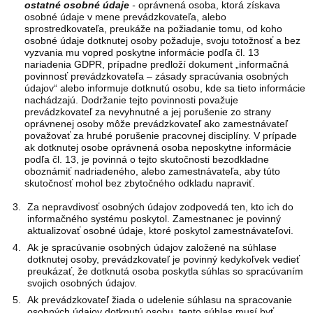
ostatné osobné údaje
-
oprávnená osoba, ktorá získava
osobné údaje v mene prevádzkovateľa, alebo
sprostredkovateľa, preukáže na požiadanie tomu, od koho
osobné údaje dotknutej osoby požaduje, svoju totožnosť a bez
vyzvania mu vopred poskytne informácie podľa čl. 13
nariadenia GDPR, prípadne predloží dokument „informačná
povinnosť prevádzkovateľa – zásady spracúvania osobných
údajov“ alebo informuje dotknutú osobu, kde sa tieto informácie
nachádzajú. Dodržanie tejto povinnosti považuje
prevádzkovateľ za nevyhnutné a jej porušenie zo strany
oprávnenej osoby môže prevádzkovateľ ako zamestnávateľ
považovať za hrubé porušenie pracovnej disciplíny. V prípade
ak dotknutej osobe oprávnená osoba neposkytne informácie
podľa čl. 13, je povinná o tejto skutočnosti bezodkladne
oboznámiť nadriadeného, alebo zamestnávateľa, aby túto
skutočnosť mohol bez zbytočného odkladu napraviť.
Za nepravdivosť osobných údajov zodpovedá ten, kto ich do
informačného systému poskytol. Zamestnanec je povinný
aktualizovať osobné údaje, ktoré poskytol zamestnávateľovi.
Ak je spracúvanie osobných údajov založené na súhlase
dotknutej osoby, prevádzkovateľ je povinný kedykoľvek vedieť
preukázať, že dotknutá osoba poskytla súhlas so spracúvaním
svojich osobných údajov.
Ak prevádzkovateľ žiada o udelenie súhlasu na spracovanie
osobných údajov dotknutú osobu, tento súhlas musí byť