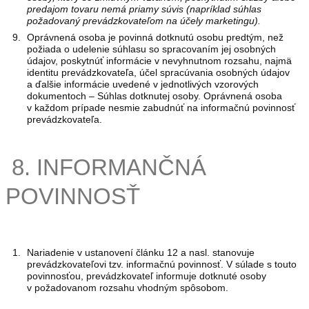
predajom tovaru nemá priamy súvis (napríklad súhlas
požadovaný prevádzkovateľom na účely marketingu).
Oprávnená osoba je povinná dotknutú osobu predtým, než
požiada o udelenie súhlasu so spracovaním jej osobných
údajov, poskytnúť informácie v nevyhnutnom rozsahu, najmä
identitu prevádzkovateľa, účel spracúvania osobných údajov
a ďalšie informácie uvedené v jednotlivých vzorových
dokumentoch – Súhlas dotknutej osoby. Oprávnená osoba
v každom prípade nesmie zabudnúť na informačnú povinnosť
prevádzkovateľa.
8. INFORMANČNÁ
POVINNOSŤ
Nariadenie v ustanovení článku 12 a nasl. stanovuje
prevádzkovateľovi tzv. informačnú povinnosť. V súlade s touto
povinnosťou, prevádzkovateľ informuje dotknuté osoby
v požadovanom rozsahu vhodným spôsobom.