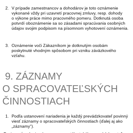
V prípade zamestnancov a dohodárov je toto oznámenie
vykonané vždy pri uzavretí pracovnej zmluvy, resp. dohody
o výkone práce mimo pracovného pomeru. Dotknutá osoba
potvrdí oboznámenie sa so zásadami spracúvania osobných
údajov svojim podpisom na písomnom vyhotovení oznámenia.
Oznámenie voči Zákazníkom je dotknutým osobám
poskytnuté vhodným spôsobom pri vzniku záväzkového
vzťahu.
9. ZÁZNAMY
O SPRACOVATEĽSKÝCH
ČINNOSTIACH
Podľa ustanovení nariadenia je každý prevádzkovateľ povinný
viesť záznamy o spracovateľských činnostiach (ďalej aj ako
„záznamy“).