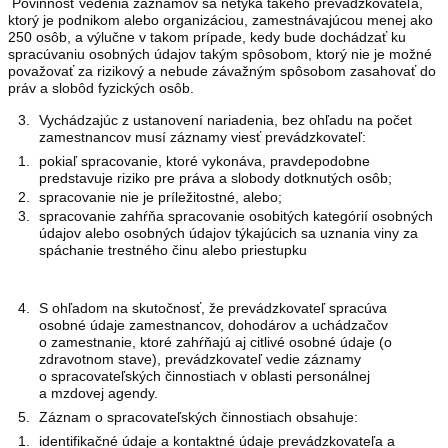
Povinnosť vedenia záznamov sa netýka takého prevádzkovateľa,
ktorý je podnikom alebo organizáciou, zamestnávajúcou menej ako
250 osôb, a výlučne v takom prípade, kedy bude dochádzať ku
spracúvaniu osobných údajov takým spôsobom, ktorý nie je možné
považovať za rizikový a nebude závažným spôsobom zasahovať do
práv a slobôd fyzických osôb.
Vychádzajúc z ustanovení nariadenia, bez ohľadu na počet
zamestnancov musí záznamy viesť prevádzkovateľ:
pokiaľ spracovanie, ktoré vykonáva, pravdepodobne
predstavuje riziko pre práva a slobody dotknutých osôb;
spracovanie nie je príležitostné, alebo;
spracovanie zahŕňa spracovanie osobitých kategórií osobných
údajov alebo osobných údajov týkajúcich sa uznania viny za
spáchanie trestného činu alebo priestupku
S ohľadom na skutočnosť, že prevádzkovateľ spracúva
osobné údaje zamestnancov, dohodárov a uchádzačov
o zamestnanie, ktoré zahŕňajú aj citlivé osobné údaje (o
zdravotnom stave), prevádzkovateľ vedie záznamy
o spracovateľských činnostiach v oblasti personálnej
a mzdovej agendy.
Záznam o spracovateľských činnostiach obsahuje:
identifikačné údaje a kontaktné údaje prevádzkovateľa a