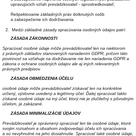
upravujúcich vzťah prevádzkovateľ - sprostredkovateľ;
Rešpektovanie základných práv dotknutých osôb
a zabezpečenie ich dodržiavania.
Medzi základné zásady spracúvania osobných údajov patrí:
ZÁSADA ZÁKONNOSTI
Spracúvať osobné údaje môže prevádzkovateľ len na niektorom
z právnych základov stanovených nariadením GDPR, pričom táto
povinnosť sa vzťahuje na dodržiavanie nie len nariadenia GDPR a
zákona o ochrane osobných údajov ale aj iných relevantných
právnych predpisov.
ZÁSADA OBMEDZENIA ÚČELU
osobné údaje môže prevádzkovateľ získavať len na konkrétne
určený, výslovne uvedený a legitímny účel. Ďalej spracúvať takto
získané osobné údaje na iný účel, ktorý nie je zlučiteľný s pôvodným
účelom, je zakázané.
ZÁSADA MINIMALIZÁCIE ÚDAJOV
Prevádzkovateľ je oprávnený spracúvať len tie osobné údaje, ktoré
svojim rozsahom a obsahom zodpovedajú účelu ich spracúvania
a sú nevyhnutné na jeho dosiahnutie. Spracúvať také osobné údaje,