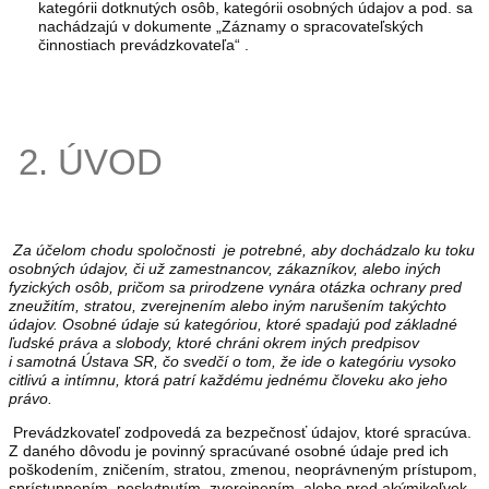
kategórii dotknutých osôb, kategórii osobných údajov a pod. sa
nachádzajú v dokumente „Záznamy o spracovateľských
činnostiach prevádzkovateľa“ .
2. ÚVOD
Za účelom chodu spoločnosti je potrebné, aby dochádzalo ku toku
osobných údajov, či už zamestnancov, zákazníkov, alebo iných
fyzických osôb, pričom sa prirodzene vynára otázka ochrany pred
zneužitím, stratou, zverejnením alebo iným narušením takýchto
údajov. Osobné údaje sú kategóriou, ktoré spadajú pod základné
ľudské práva a slobody, ktoré chráni okrem iných predpisov
i samotná Ústava SR, čo svedčí o tom, že ide o kategóriu vysoko
citlivú a intímnu, ktorá patrí každému jednému človeku ako jeho
právo.
Prevádzkovateľ zodpovedá za bezpečnosť údajov, ktoré spracúva.
Z daného dôvodu je povinný spracúvané osobné údaje pred ich
poškodením, zničením, stratou, zmenou, neoprávneným prístupom,
sprístupnením, poskytnutím, zverejnením, alebo pred akýmikoľvek