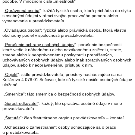
podobe. V množnom čísle „
miestnosti
“
„
Oprávnená osoba
“: každá fyzická osoba, ktorá prichádza do styku
s osobnými údajmi v rámci svojho pracovného pomeru alebo
vymenovania u prevádzkovateľa.
„
Ovládajúca osoba
“: fyzická alebo právnická osoba, ktorá vlastní
obchodný podiel v spoločnosti prevádzkovateľa.
„
Porušenie ochrany osobných údajov
“: porušenie bezpečnosti,
ktoré vedie k náhodnému alebo nezákonnému zničeniu, strate,
zmene alebo k neoprávnenému poskytnutiu prenášaných,
uchovávaných osobných údajov alebo inak spracúvaných osobných
údajov, alebo k neoprávnenému prístupu k nim.
„
Objekt
“: sídlo prevádzkovateľa, priestory nachádzajúce sa na
Kollárova 4 078 01 Sečovce, kde sú fyzické nosiče osobných údajov
uložené.
„
Smernica
“: táto smernica o bezpečnosti osobných údajov.
„
Sprostredkovateľ
“: každý, kto spracúva osobné údaje v mene
prevádzkovateľa.
„
Štatutár
“: člen štatutárneho orgánu prevádzkovateľa – konateľ.
„
Uchádzači o zamestnanie
“: osoby uchádzajúce sa o prácu
u prevádzkovateľa.