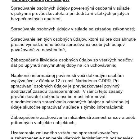
Spracúvanie osobných údajov poverenými osobami v súlade
s pokynmi prevádzkovateľa a pri dodržaní všetkých prijatých
bezpečnostných opatrení;
Spracúvanie osobných údajov v súlade so zásadou zákonnosti;
Spracúvanie len tých osobných údajov, ktoré sú pre dosiahnutie
presne vymedzeného účelu spracúvania osobných údajov
považované za nevyhnutné;
Zabezpečenie likvidácie osobných údajov zo všetkých nosičov
dát po uplynutí nevyhnutnej doby na ich uchovávanie;
Naplnenie informačnej povinnosti voči dotknutým osobám
vyplývajúcej z článkov 12 a nasl. Nariadenia GDPR. Pri
spracúvaní osobných údajov je prevádzkovateľ povinný
dodržiavať zásadu transparentnosti. V rámci tejto zásady
prevádzkovateľ dotknutú osobu musí informovať
o podmienkach spracúvania osobných údajov a následne jej
údaje skutočne spracúvať v súlade s týmito informáciami;
Zabezpečenie zachovávania mlčanlivosti zamestnancov a osôb
prítomných v objekte / objektoch;
Uzatvorenie zmluvného vzťahu so sprostredkovateľom
a zabezpečenie naplnenia všetkých legislatívnych požiadaviek