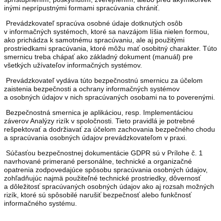
inými neprípustnými formami spracúvania chrániť.
Prevádzkovateľ spracúva osobné údaje dotknutých osôb
v informačných systémoch, ktoré sa navzájom líšia nielen formou,
ako prichádza k samotnému spracúvaniu, ale aj použitými
prostriedkami spracúvania, ktoré môžu mať osobitný charakter. Túto
smernicu treba chápať ako základný dokument (manuál) pre
všetkých užívateľov informačných systémov.
Prevádzkovateľ vydáva túto bezpečnostnú smernicu za účelom
zaistenia bezpečnosti a ochrany informačných systémov
a osobných údajov v nich spracúvaných osobami na to poverenými.
Bezpečnostná smernica je aplikáciou, resp. Implementáciou
záverov Analýzy rizík v spoločnosti. Tieto pravidlá je potrebné
rešpektovať a dodržiavať za účelom zachovania bezpečného chodu
a spracúvania osobných údajov prevádzkovateľom v praxi.
Súčasťou bezpečnostnej dokumentácie GDPR sú v Prílohe č. 1
navrhované primerané personálne, technické a organizačné
opatrenia zodpovedajúce spôsobu spracúvania osobných údajov,
zohľadňujúc najmä použiteľné technické prostriedky, dôvernosť
a dôležitosť spracúvaných osobných údajov ako aj rozsah možných
rizík, ktoré sú spôsobilé narušiť bezpečnosť alebo funkčnosť
informačného systému.