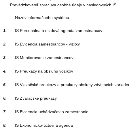
Prevádzkovateľ spracúva osobné údaje v nasledovných IS:
Názov informačného systému:
1.
IS Personálna a mzdová agenda zamestnancov
2.
IS Evidencia zamestnancov - vizitky
3.
IS Monitorovanie zamestnancov
4.
IS Preukazy na obsluhu vozíkov
5.
IS Viazačské preukazy a preukazy obsluhy zdvíhacích zariade
6.
IS Zváračské preukazy
7.
IS Evidencia uchádzačov o zamestnanie
8.
IS Ekonomicko-účtovná agenda