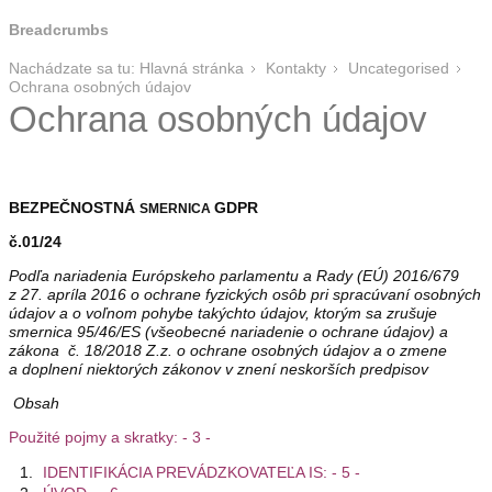
Breadcrumbs
Nachádzate sa tu:
Hlavná stránka
Kontakty
Uncategorised
Ochrana osobných údajov
Ochrana osobných údajov
BEZPEČNOSTNÁ
GDPR
SMERNICA
č.01/24
Podľa nariadenia Európskeho parlamentu a Rady (EÚ) 2016/679
z 27. apríla 2016 o ochrane fyzických osôb pri spracúvaní osobných
údajov a o voľnom pohybe takýchto údajov, ktorým sa zrušuje
smernica 95/46/ES (všeobecné nariadenie o ochrane údajov) a
zákona č. 18/2018 Z.z. o ochrane osobných údajov a o zmene
a doplnení niektorých zákonov v znení neskorších predpisov
Obsah
Použité pojmy a skratky: - 3 -
IDENTIFIKÁCIA PREVÁDZKOVATEĽA IS: - 5 -