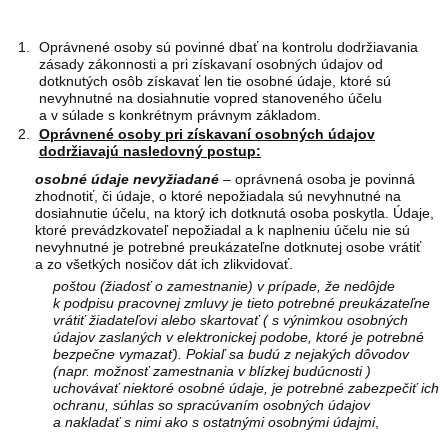
Oprávnené osoby sú povinné dbať na kontrolu dodržiavania
zásady zákonnosti a pri získavaní osobných údajov od
dotknutých osôb získavať len tie osobné údaje, ktoré sú
nevyhnutné na dosiahnutie vopred stanoveného účelu
a v súlade s konkrétnym právnym základom.
Oprávnené osoby pri
získavaní osobných údajov
dodržiavajú nasledovný postup:
osobné údaje nevyžiadané
– oprávnená osoba je povinná
zhodnotiť, či údaje, o ktoré nepožiadala sú nevyhnutné na
dosiahnutie účelu, na ktorý ich dotknutá osoba poskytla. Údaje,
ktoré prevádzkovateľ nepožiadal a k naplneniu účelu nie sú
nevyhnutné je potrebné preukázateľne dotknutej osobe vrátiť
a zo všetkých nosičov dát ich zlikvidovať.
poštou (žiadosť o zamestnanie) v prípade, že nedôjde
k podpisu pracovnej zmluvy je tieto potrebné preukázateľne
vrátiť žiadateľovi alebo skartovať ( s výnimkou osobných
údajov zaslaných v elektronickej podobe, ktoré je potrebné
bezpečne vymazať). Pokiaľ sa budú z nejakých dôvodov
(napr. možnosť zamestnania v blízkej budúcnosti )
uchovávať niektoré osobné údaje, je potrebné zabezpečiť ich
ochranu, súhlas so spracúvaním osobných údajov
a nakladať s nimi ako s ostatnými osobnými údajmi
,