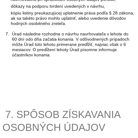
dôkazy na podporu tvrdení uvedených v návrhu,
kópiu listiny preukazujúcej uplatnenie práva podľa § 28 zákona,
ak sa takéto právo mohlo uplatniť, alebo uvedenie dôvodov
hodných osobitného zreteľa.
Úrad následne rozhodne o návrhu navrhovateľa v lehote do
60 dní odo dňa začatia konania. V odôvodnených prípadoch
môže Úrad túto lehotu primerane predĺžiť, najviac však o 6
mesiacov. O predĺžení lehoty Úrad písomne informuje
účastníkov konania.
7. SPÔSOB ZÍSKAVANIA
OSOBNÝCH ÚDAJOV