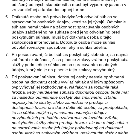
odlíšený od iných skutočností a musí byť vyjadrený jasne a v
zrozumiteľnej a ľahko dostupnej forme.
Dotknutá osoba má právo kedykoľvek odvolať súhlas so
spracovaním osobných údajov, ktoré sa jej týkajú. Odvolanie
súhlasu nemá vplyv na zákonnosť spracúvania osobných
údajov založeného na súhlase pred jeho odvolaním; pred
poskytnutím súhlasu musí byť dotknutá osoba o tejto
skutočnosti informovaná. Dotknutá osoba môže súhlas
odvolať rovnakým spôsobom, akým súhlas udelila.
Pri posudzovaní, či bol súhlas poskytnutý slobodne, sa najmä
zohľadní skutočnosť, či sa plnenie zmluvy vrátane poskytnutia
služby podmieňuje súhlasom so spracúvaním osobných
údajov, ktorý nie je na plnenie tejto zmluvy nevyhnutný.
Pri poskytovaní súhlasu dotknutej osoby nesmie oprávnená
osoba na dotknutú osobu vyvíjať nátlak ani iným spôsobom
ovplyvňovať jej rozhodovanie.
Nátlakom sa rozumie taká
hrozba, kedy neudelenie súhlasu dotknutou osobou bude mať
za následok odmietnutie poskytnutia zmluvného vzťahu,
neposkytnutie služby, alebo zamedzenie predaja či
dostupnosti tovaru pre danú dotknutú osobu, za predpokladu,
že sa súhlas netýka spracúvania osobných údajov
nevyhnutných pre takéto uzatvorenie zmluvného vzťahu,
poskytnutie služby alebo predaja tovaru, ale ide o taký súhlas
na spracúvanie osobných údajov požadovaný od dotknutej
osoby, ktorý so zmluvným vzťahom, poskytnutím služby alebo