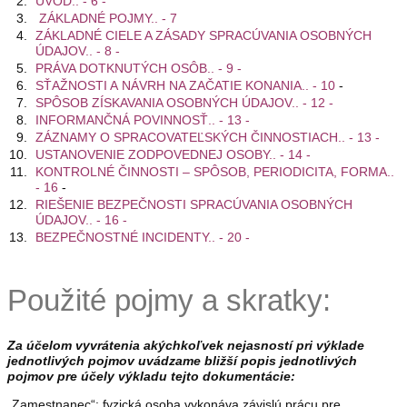
ÚVOD.. - 6 -
ZÁKLADNÉ POJMY.. - 7
ZÁKLADNÉ CIELE A ZÁSADY SPRACÚVANIA OSOBNÝCH
ÚDAJOV.. - 8 -
PRÁVA DOTKNUTÝCH OSÔB.. - 9 -
SŤAŽNOSTI A NÁVRH NA ZAČATIE KONANIA.. - 10
-
SPÔSOB ZÍSKAVANIA OSOBNÝCH ÚDAJOV.. - 12 -
INFORMANČNÁ POVINNOSŤ.. - 13 -
ZÁZNAMY O SPRACOVATEĽSKÝCH ČINNOSTIACH.. - 13 -
USTANOVENIE ZODPOVEDNEJ OSOBY.. - 14 -
KONTROLNÉ ČINNOSTI – SPÔSOB, PERIODICITA, FORMA..
- 16
-
RIEŠENIE BEZPEČNOSTI SPRACÚVANIA OSOBNÝCH
ÚDAJOV.. - 16 -
BEZPEČNOSTNÉ INCIDENTY.. - 20 -
Použité pojmy a skratky:
Za účelom vyvrátenia akýchkoľvek nejasností pri výklade
jednotlivých pojmov uvádzame bližší popis jednotlivých
pojmov pre účely výkladu tejto dokumentácie:
„
Zamestnanec
“: fyzická osoba vykonáva závislú prácu pre