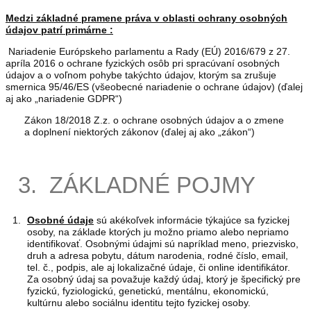
Medzi základné pramene práva v oblasti ochrany osobných
údajov patrí primárne :
Nariadenie Európskeho parlamentu a Rady (EÚ) 2016/679 z 27.
apríla 2016 o ochrane fyzických osôb pri spracúvaní osobných
údajov a o voľnom pohybe takýchto údajov, ktorým sa zrušuje
smernica 95/46/ES (všeobecné nariadenie o ochrane údajov) (ďalej
aj ako „nariadenie GDPR“)
Zákon 18/2018 Z.z. o ochrane osobných údajov a o zmene
a doplnení niektorých zákonov (ďalej aj ako „zákon“)
3. ZÁKLADNÉ POJMY
Osobné údaje
sú akékoľvek informácie týkajúce sa fyzickej
osoby, na základe ktorých ju možno priamo alebo nepriamo
identifikovať. Osobnými údajmi sú napríklad meno, priezvisko,
druh a adresa pobytu, dátum narodenia, rodné číslo, email,
tel. č., podpis, ale aj lokalizačné údaje, či online identifikátor.
Za osobný údaj sa považuje každý údaj, ktorý je špecifický pre
fyzickú, fyziologickú, genetickú, mentálnu, ekonomickú,
kultúrnu alebo sociálnu identitu tejto fyzickej osoby.