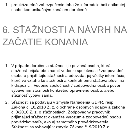
preukázateľné zabezpečenie toho že informácie boli dotknutej
osobe komunikačným kanálom doručené.
6. SŤAŽNOSTI A NÁVRH NA
ZAČATIE KONANIA
V prípade doručenia sťažnosti je povinná osoba, ktorá
sťažnosť prijala oboznámiť vedenie spoločnosti / zodpovednú
osobu o prijatí tejto sťažnosti a odovzdať jej všetky informácie,
ktoré vo vzťahu ku sťažnosti a konkrétnemu sťažovateľovi má
k dispozícii. Vedenie spoločnosti / zodpovedná osoba poverí
vybavením sťažnosti konkrétnu oprávnenú osobu, alebo
sťažnosť vybaví sama.
Sťažnosti sa podávajú v zmysle Nariadenia GDPR, resp.
Zákona č. 18/2018 Z. z. o ochrane osobných údajov a zákona
č. 9/2010 Z. z. o sťažnostiach. Zodpovedný pracovník
prijímajúci sťažnosť okamžite vyrozumie zodpovednú osobu
prevádzkovateľa, ako aj samotného prevádzkovateľa.
Sťažnosti sa vybavujú v zmysle Zákona č. 9/2010 Z.z.